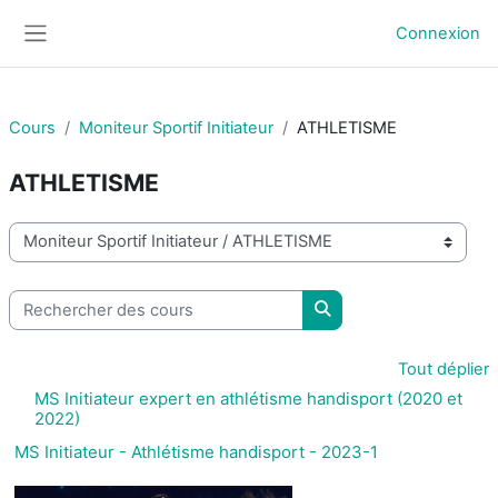
Passer au contenu principal
Connexion
Panneau latéral
Cours
Moniteur Sportif Initiateur
ATHLETISME
ATHLETISME
Catégories de cours
Rechercher des cours
Rechercher des cours
Tout déplier
MS Initiateur expert en athlétisme handisport (2020 et
2022)
MS Initiateur - Athlétisme handisport - 2023-1