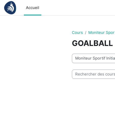
Passer au contenu principal
Accueil
Cours
Moniteur Sporti
GOALBALL
Catégories de cours
Rechercher des cours